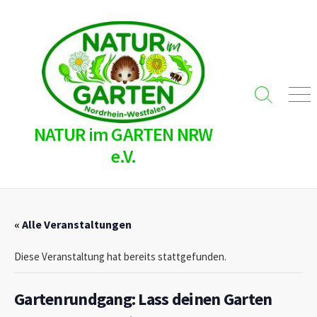
Skip
to
content
Search
Men
Toggle
NATUR im GARTEN NRW
e.V.
« Alle Veranstaltungen
Diese Veranstaltung hat bereits stattgefunden.
Gartenrundgang: Lass deinen Garten