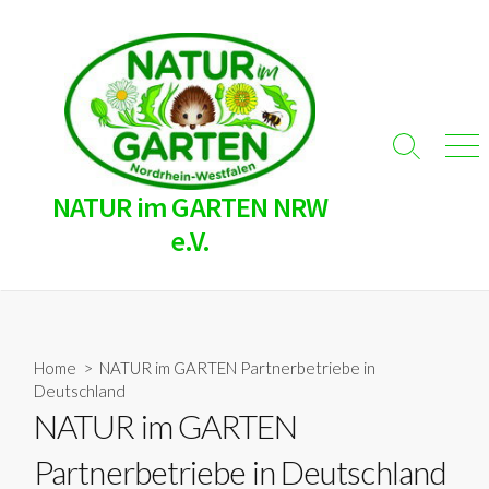
Skip
to
content
Search
Men
Toggle
NATUR im GARTEN NRW
e.V.
Home
> NATUR im GARTEN Partnerbetriebe in
Deutschland
NATUR im GARTEN
Partnerbetriebe in Deutschland