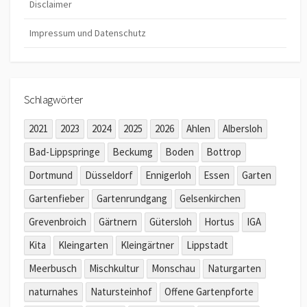
Disclaimer
Impressum und Datenschutz
Schlagwörter
2021
2023
2024
2025
2026
Ahlen
Albersloh
Bad-Lippspringe
Beckumg
Boden
Bottrop
Dortmund
Düsseldorf
Ennigerloh
Essen
Garten
Gartenfieber
Gartenrundgang
Gelsenkirchen
Grevenbroich
Gärtnern
Gütersloh
Hortus
IGA
Kita
Kleingarten
Kleingärtner
Lippstadt
Meerbusch
Mischkultur
Monschau
Naturgarten
naturnahes
Natursteinhof
Offene Gartenpforte