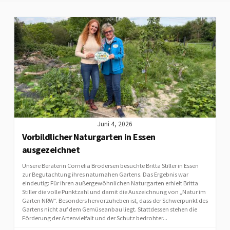
Juni 4, 2026
Vorbildlicher Naturgarten in Essen
ausgezeichnet
Unsere Beraterin Cornelia Brodersen besuchte Britta Stiller in Essen
zur Begutachtung ihres naturnahen Gartens. Das Ergebnis war
eindeutig: Für ihren außergewöhnlichen Naturgarten erhielt Britta
Stiller die volle Punktzahl und damit die Auszeichnung von „Natur im
Garten NRW“. Besonders hervorzuheben ist, dass der Schwerpunkt des
Gartens nicht auf dem Gemüseanbau liegt. Stattdessen stehen die
Förderung der Artenvielfalt und der Schutz bedrohter...