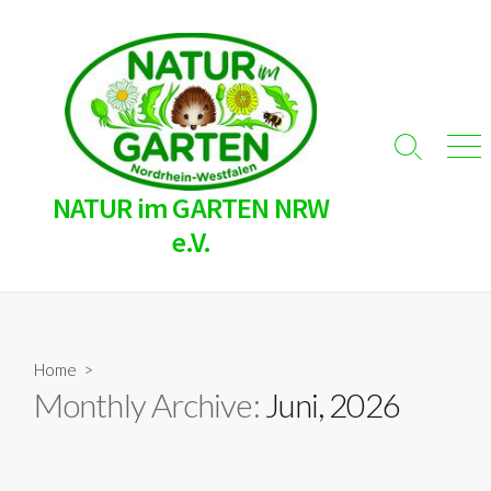
Skip
to
content
Search
Men
Toggle
NATUR im GARTEN NRW
e.V.
Home
>
Monthly Archive:
Juni, 2026