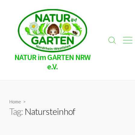
Skip
to
content
Search
Men
Toggle
NATUR im GARTEN NRW
e.V.
Home
>
Tag:
Natursteinhof