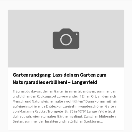
Gartenrundgang: Lass deinen Garten zum
Naturparadies erblühen! – Langenfeld
Träumst du davon, deinen Garten in einen lebendigen, summenden
und blühenden Rückzugsort zu verwandeln? Einen Ort, an dem sich
Mensch und Natur gleichermaßen wohlfühlen? Dann komm mit mir
auf eine inspirierende Entdeckungsreise! Im wunderschönen Garten
von Marianne Radtke ; Trompeter Str. 75 in 40764 Langenfeld erlebst
du hautnah, wie naturnahes Gärtnern gelingt. Zwischen blühenden
Beeten, summenden Insekten und natürlichen Strukturen...