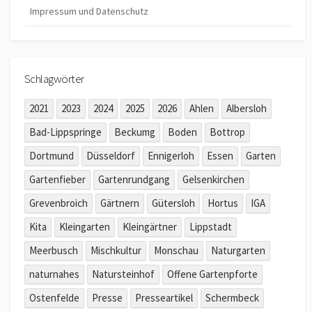
Impressum und Datenschutz
Schlagwörter
2021
2023
2024
2025
2026
Ahlen
Albersloh
Bad-Lippspringe
Beckumg
Boden
Bottrop
Dortmund
Düsseldorf
Ennigerloh
Essen
Garten
Gartenfieber
Gartenrundgang
Gelsenkirchen
Grevenbroich
Gärtnern
Gütersloh
Hortus
IGA
Kita
Kleingarten
Kleingärtner
Lippstadt
Meerbusch
Mischkultur
Monschau
Naturgarten
naturnahes
Natursteinhof
Offene Gartenpforte
Ostenfelde
Presse
Presseartikel
Schermbeck