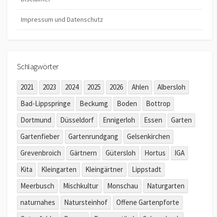
Impressum und Datenschutz
Schlagwörter
2021
2023
2024
2025
2026
Ahlen
Albersloh
Bad-Lippspringe
Beckumg
Boden
Bottrop
Dortmund
Düsseldorf
Ennigerloh
Essen
Garten
Gartenfieber
Gartenrundgang
Gelsenkirchen
Grevenbroich
Gärtnern
Gütersloh
Hortus
IGA
Kita
Kleingarten
Kleingärtner
Lippstadt
Meerbusch
Mischkultur
Monschau
Naturgarten
naturnahes
Natursteinhof
Offene Gartenpforte