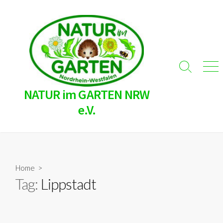
Skip
to
content
Search
Men
Toggle
NATUR im GARTEN NRW
e.V.
Home
>
Tag:
Lippstadt