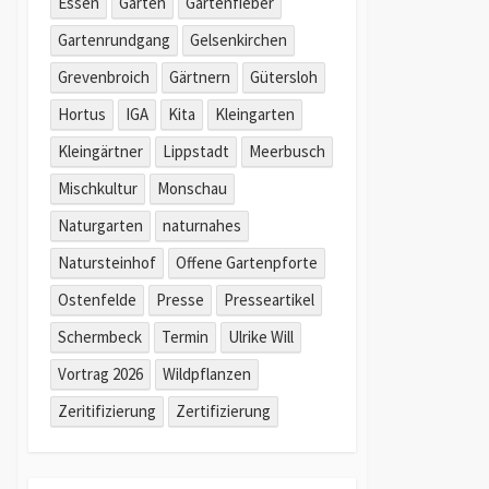
Essen
Garten
Gartenfieber
Gartenrundgang
Gelsenkirchen
Grevenbroich
Gärtnern
Gütersloh
Hortus
IGA
Kita
Kleingarten
Kleingärtner
Lippstadt
Meerbusch
Mischkultur
Monschau
Naturgarten
naturnahes
Natursteinhof
Offene Gartenpforte
Ostenfelde
Presse
Presseartikel
Schermbeck
Termin
Ulrike Will
Vortrag 2026
Wildpflanzen
Zeritifizierung
Zertifizierung