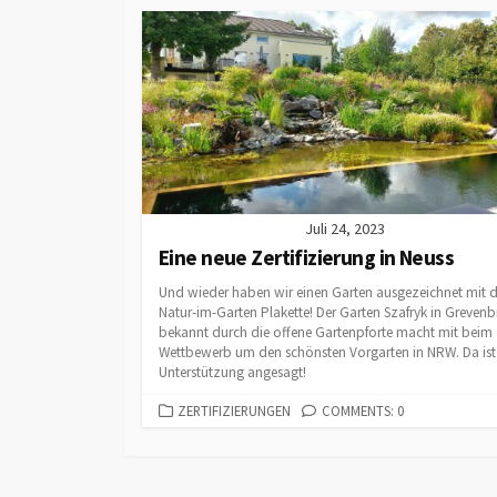
Österreich
Offene Gartenpforte –
NATUR im GARTEN NRW
NATUR im GARTEN
Partnerbetriebe in
Deutschland
Juli 24, 2023
Eine neue Zertifizierung in Neuss
Und wieder haben wir einen Garten ausgezeichnet mit d
Natur-im-Garten Plakette! Der Garten Szafryk in Grevenb
bekannt durch die offene Gartenpforte macht mit beim
Wettbewerb um den schönsten Vorgarten in NRW. Da ist
Unterstützung angesagt!
CATEGORIES
ZERTIFIZIERUNGEN
COMMENTS: 0