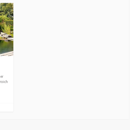
er
roich