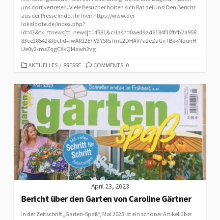
uns dort vertreten. Viele Besucher holten sich Rat bei uns! Den Bericht
aus der Presse findet ihr hier: https://www.der-
lokalbote.de/index.php?
id=43&tx_ttnews[tt_news]=14581&cHash=0aed9ad6184f30fbfb2a958
83ce28542&fbclid=IwAR12EhV3YSRs7mL2DHAV7a2eZaGvTBkkNbunH
Ue0y2-msZqgCXkQMawh2vg
CATEGORIES
AKTUELLES
/
PRESSE
COMMENTS: 0
April 23, 2023
Bericht über den Garten von Caroline Gärtner
In der Zeitschrift „Garten-Spaß“, Mai 2023 ist ein schöner Artikel über