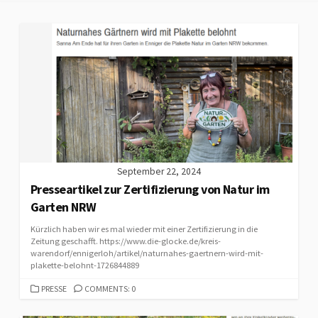
September 22, 2024
Presseartikel zur Zertifizierung von Natur im
Garten NRW
Kürzlich haben wir es mal wieder mit einer Zertifizierung in die
Zeitung geschafft. https://www.die-glocke.de/kreis-
warendorf/ennigerloh/artikel/naturnahes-gaertnern-wird-mit-
plakette-belohnt-1726844889
CATEGORIES
PRESSE
COMMENTS: 0