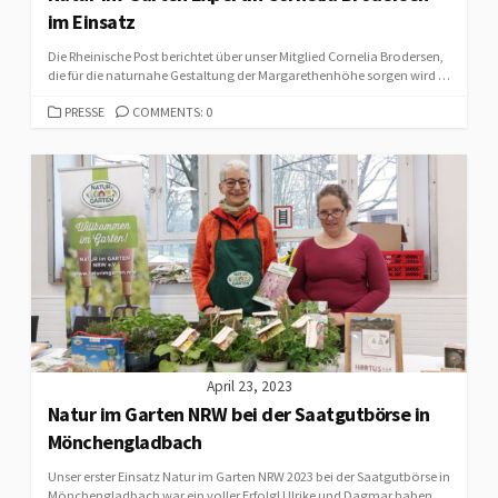
im Einsatz
Die Rheinische Post berichtet über unser Mitglied Cornelia Brodersen,
die für die naturnahe Gestaltung der Margarethenhöhe sorgen wird …
CATEGORIES
PRESSE
COMMENTS: 0
April 23, 2023
Natur im Garten NRW bei der Saatgutbörse in
Mönchengladbach
Unser erster Einsatz Natur im Garten NRW 2023 bei der Saatgutbörse in
Mönchengladbach war ein voller Erfolg! Ulrike und Dagmar haben