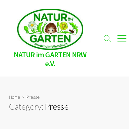
Skip
to
content
Search
Men
Toggle
NATUR im GARTEN NRW
e.V.
Home
> Presse
Category:
Presse