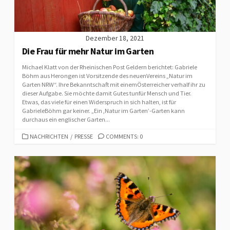
Dezember 18, 2021
Die Frau für mehr Natur im Garten
Michael Klatt von der Rheinischen Post Geldern berichtet: Gabriele
Böhm aus Herongen ist Vorsitzende des neuenVereins „Natur im
Garten NRW“. Ihre Bekanntschaft mit einemÖsterreicher verhalf ihr zu
dieser Aufgabe. Sie möchte damit Gutes tunfür Mensch und Tier.
Etwas, das viele für einen Widerspruch in sich halten, ist für
GabrieleBöhm gar keiner. „Ein ,Natur im Garten’-Garten kann
durchaus ein englischer Garten...
CATEGORIES
NACHRICHTEN
/
PRESSE
COMMENTS: 0