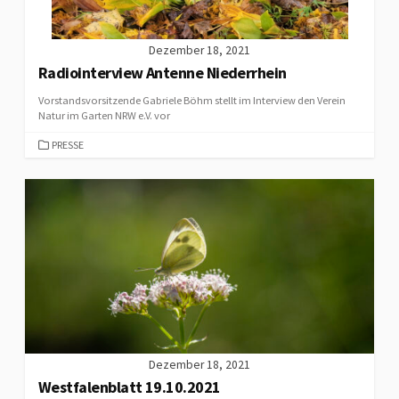
Dezember 18, 2021
Radiointerview Antenne Niederrhein
Vorstandsvorsitzende Gabriele Böhm stellt im Interview den Verein
Natur im Garten NRW e.V. vor
CATEGORIES
PRESSE
Dezember 18, 2021
Westfalenblatt 19.10.2021