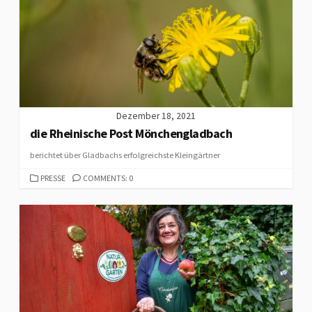
Dezember 18, 2021
die Rheinische Post Mönchengladbach
berichtet über Gladbachs erfolgreichste Kleingärtner
CATEGORIES
PRESSE
COMMENTS: 0