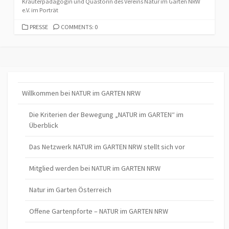
Kräuterpädagogin und Quästorin des Vereins Natur im Garten NRW
e.V. im Porträt
CATEGORIES
PRESSE
COMMENTS: 0
Willkommen bei NATUR im GARTEN NRW
Die Kriterien der Bewegung „NATUR im GARTEN“ im
Überblick
Das Netzwerk NATUR im GARTEN NRW stellt sich vor
Mitglied werden bei NATUR im GARTEN NRW
Natur im Garten Österreich
Offene Gartenpforte – NATUR im GARTEN NRW