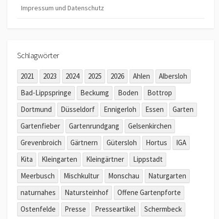
Impressum und Datenschutz
Schlagwörter
2021
2023
2024
2025
2026
Ahlen
Albersloh
Bad-Lippspringe
Beckumg
Boden
Bottrop
Dortmund
Düsseldorf
Ennigerloh
Essen
Garten
Gartenfieber
Gartenrundgang
Gelsenkirchen
Grevenbroich
Gärtnern
Gütersloh
Hortus
IGA
Kita
Kleingarten
Kleingärtner
Lippstadt
Meerbusch
Mischkultur
Monschau
Naturgarten
naturnahes
Natursteinhof
Offene Gartenpforte
Ostenfelde
Presse
Presseartikel
Schermbeck