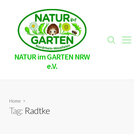
Skip
to
content
Search
Men
Toggle
NATUR im GARTEN NRW
e.V.
Home
>
Tag:
Radtke