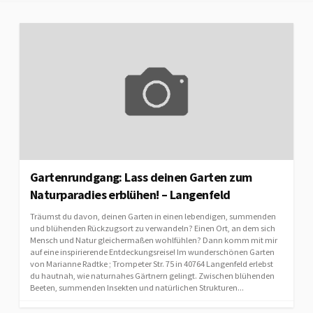
Gartenrundgang: Lass deinen Garten zum
Naturparadies erblühen! – Langenfeld
Träumst du davon, deinen Garten in einen lebendigen, summenden
und blühenden Rückzugsort zu verwandeln? Einen Ort, an dem sich
Mensch und Natur gleichermaßen wohlfühlen? Dann komm mit mir
auf eine inspirierende Entdeckungsreise! Im wunderschönen Garten
von Marianne Radtke ; Trompeter Str. 75 in 40764 Langenfeld erlebst
du hautnah, wie naturnahes Gärtnern gelingt. Zwischen blühenden
Beeten, summenden Insekten und natürlichen Strukturen...