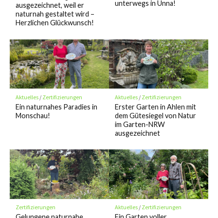
unterwegs in Unna!
ausgezeichnet, weil er
naturnah gestaltet wird –
Herzlichen Glückwunsch!
Aktuelles
/
Zertifizierungen
Aktuelles
/
Zertifizierungen
Ein naturnahes Paradies in
Erster Garten in Ahlen mit
Monschau!
dem Gütesiegel von Natur
im Garten-NRW
ausgezeichnet
Zertifizierungen
Aktuelles
/
Zertifizierungen
Gelungene naturnahe
Ein Garten voller