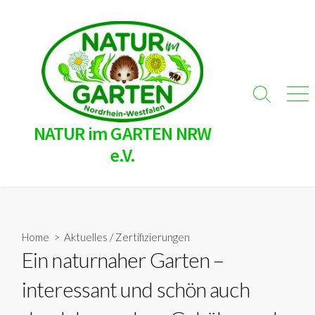
Skip
to
content
Search
Men
Toggle
NATUR im GARTEN NRW
e.V.
Home
>
Aktuelles
/
Zertifizierungen
Ein naturnaher Garten –
interessant und schön auch