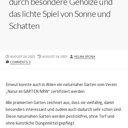
durch besondere Gehölze und
das lichte Spiel von Sonne und
Schatten
PUBLISHED
LAST
AUTHOR
AUGUST 24, 2025
AUGUST 24, 2025
HELMA SPONA
DATE
MODIFIED
COMMENTS: 0
DATE
Erneut konnte auch in Ahlen ein naturnaher Garten vom Verein
„Natur im GARTEN NRW“ zertifiziert werden.
Alle prämierten Gärten zeichnet aus, dass sie vielfältig, damit
besonders interessant und zudem auch dadurch sehr schön sind.
Diese naturnahen Gärten werden pestizidfrei, ohne Torf und
ohne künstliche Düngemittel gepflegt.