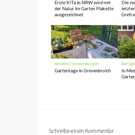
Erste KiTa in NRW wird mit
Die zw
der Natur im Garten Plakette
letzte
ausgezeichnet
Grefra
Aktuelles
/
Veranstaltungen
Beiträge
Gartentage in Grevenbroich
In Mee
Garten 
Schreibe einen Kommentar