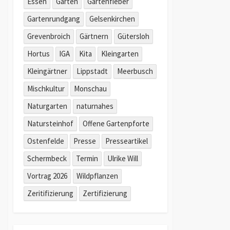
Essen
Garten
Gartenfieber
Gartenrundgang
Gelsenkirchen
Grevenbroich
Gärtnern
Gütersloh
Hortus
IGA
Kita
Kleingarten
Kleingärtner
Lippstadt
Meerbusch
Mischkultur
Monschau
Naturgarten
naturnahes
Natursteinhof
Offene Gartenpforte
Ostenfelde
Presse
Presseartikel
Schermbeck
Termin
Ulrike Will
Vortrag 2026
Wildpflanzen
Zeritifizierung
Zertifizierung