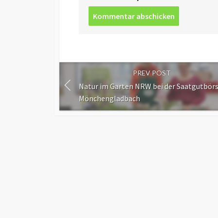
Post
comment
PREV POST
Natur im Garten NRW bei der Saatgutbörs
Mönchengladbach