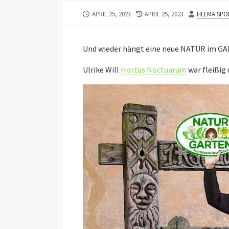
Österreich
PUBLISHED
LAST
AUTHOR
APRIL 25, 2023
APRIL 25, 2023
HELMA SPO
Offene Gartenpforte –
DATE
MODIFIED
NATUR im GARTEN NRW
DATE
Und wieder hängt eine neue NATUR im G
NATUR im GARTEN
Partnerbetriebe in
Ulrike Will
Hortus Noctuarum
war fleißig
Deutschland